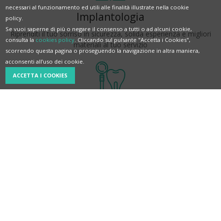
necessari al funzionamento ed utili alle finalità illustrate nella cookie
Implantologia
policy.
Se vuoi saperne di più o negare il consenso a tutti o ad alcuni cookie,
Riprenditi il tuo sorriso in sicurezza, solida esperienza e migliori
consulta la
cookies policy
. Cliccando sul pulsante "Accetta i Cookies",
materiali al tuo servizio
scorrendo questa pagina o proseguendo la navigazione in altra maniera,
acconsenti all’uso dei cookie.
ACCETTA I COOKIES
Conservativa
Per mantenere più a lungo possibile i tuoi denti naturali
Protesi
Fissa o rimovibile e ogni soluzione è consigliata in base a ogni